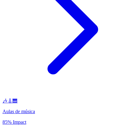
🎶🎸🎹
Aulas de música
85% Impact