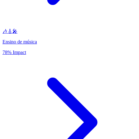
🎶🎸🎤
Ensino de música
78% Impact