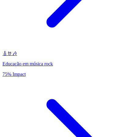
🎸🤘🎶
Educação em música rock
75% Impact