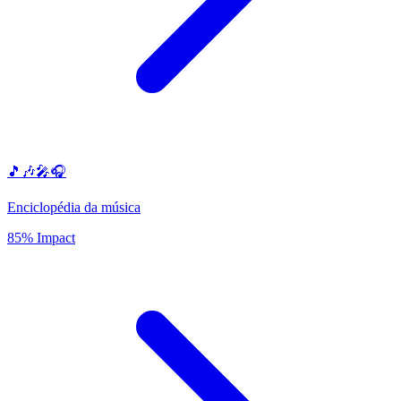
🎵🎶🎤🎧
Enciclopédia da música
85% Impact