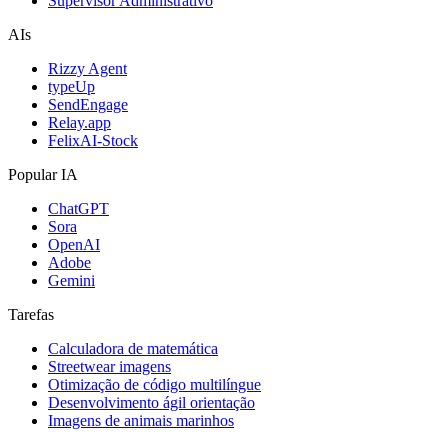
Supervisor Administrativo
AIs
Rizzy Agent
typeUp
SendEngage
Relay.app
FelixAI-Stock
Popular IA
ChatGPT
Sora
OpenAI
Adobe
Gemini
Tarefas
Calculadora de matemática
Streetwear imagens
Otimização de código multilíngue
Desenvolvimento ágil orientação
Imagens de animais marinhos