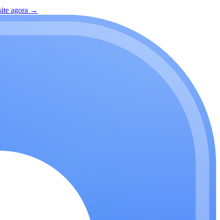
site agora
→