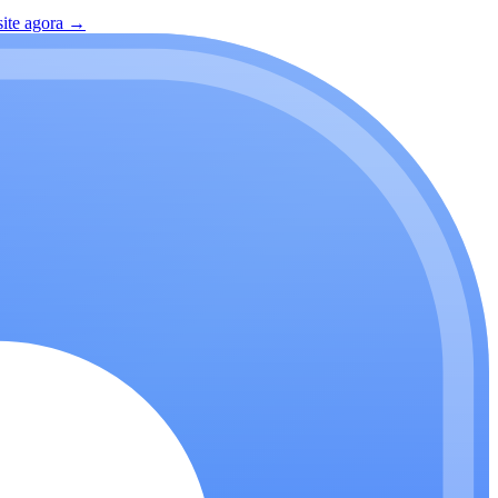
site agora
→