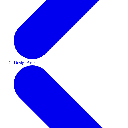
DesignArte