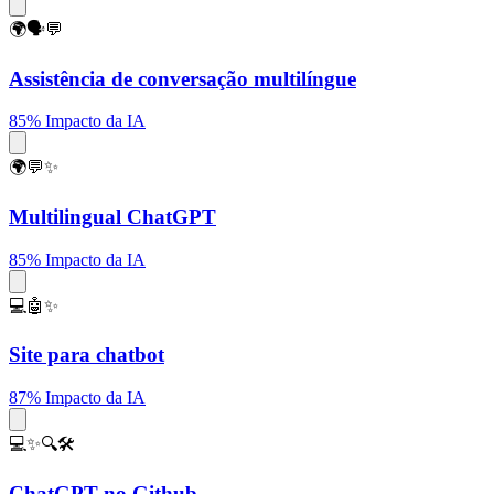
🌍🗣️💬
Assistência de conversação multilíngue
85% Impacto da IA
🌍💬✨
Multilingual ChatGPT
85% Impacto da IA
💻🤖✨
Site para chatbot
87% Impacto da IA
💻✨🔍🛠️
ChatGPT no Github