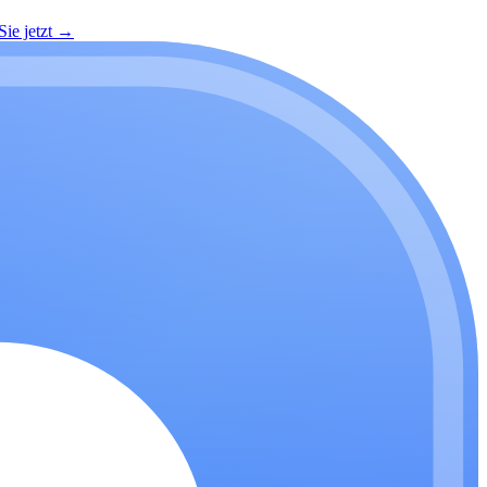
ie jetzt
→