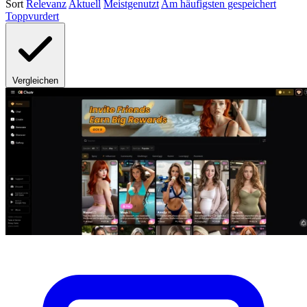
Sort
Relevanz
Aktuell
Meistgenutzt
Am häufigsten gespeichert
Toppvurdert
Vergleichen