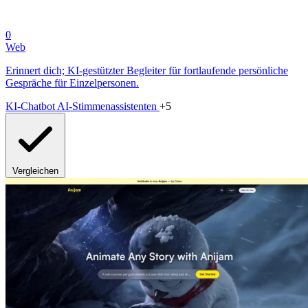
0
Web
Erinnert dich; KI-gestützter Begleiter für fortlaufende persönliche
Gespräche für Einzelpersonen.
KI-Chatbot
AI-Stimmenassistenten
+5
Vergleichen