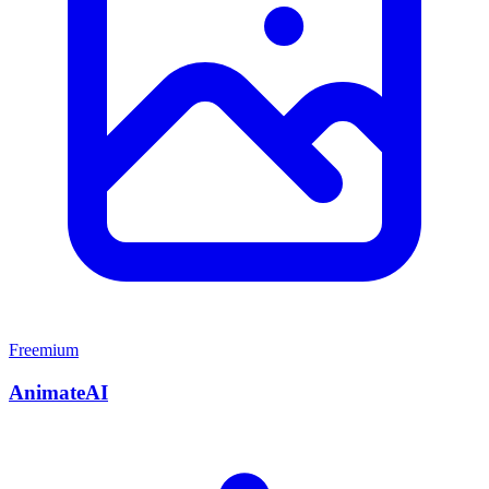
Freemium
AnimateAI