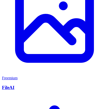
Freemium
FileAI