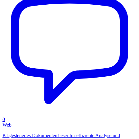
0
Web
KI-gesteuertes DokumentenLeser für effiziente Analyse und