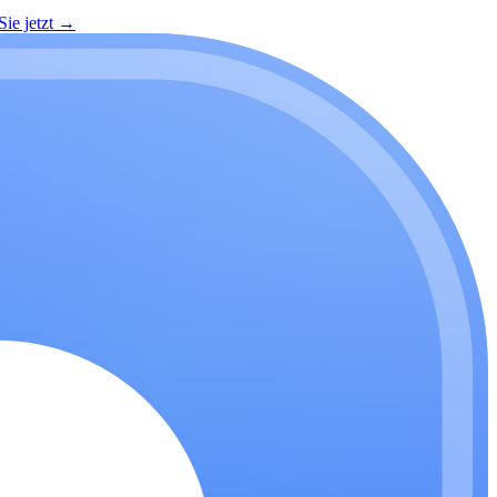
ie jetzt
→