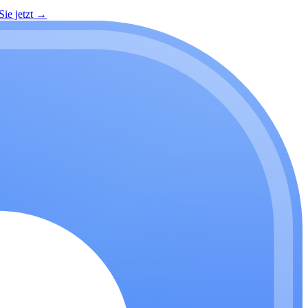
ie jetzt
→