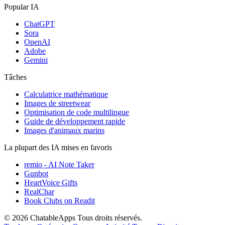
Popular IA
ChatGPT
Sora
OpenAI
Adobe
Gemini
Tâches
Calculatrice mathématique
Images de streetwear
Optimisation de code multilingue
Guide de développement rapide
Images d'animaux marins
La plupart des IA mises en favoris
remio - AI Note Taker
Gunbot
HeartVoice Gifts
RealChar
Book Clubs on Readit
© 2026 ChatableApps
Tous droits réservés.