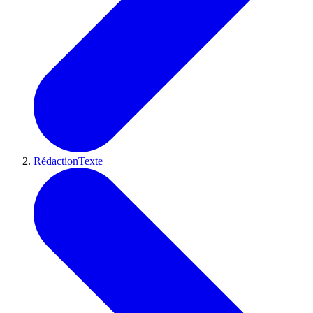
RédactionTexte