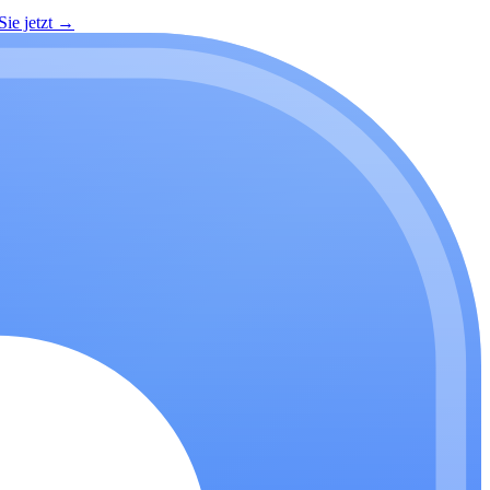
ie jetzt
→