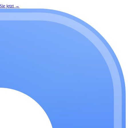
ie jetzt
→