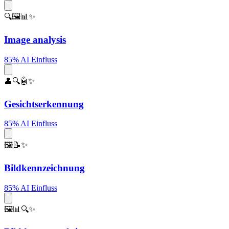
🔍🖼️📊✨
Image analysis
85% AI Einfluss
👤🔍🤖✨
Gesichtserkennung
85% AI Einfluss
🖼️📝✨
Bildkennzeichnung
85% AI Einfluss
🖼️📊🔍✨