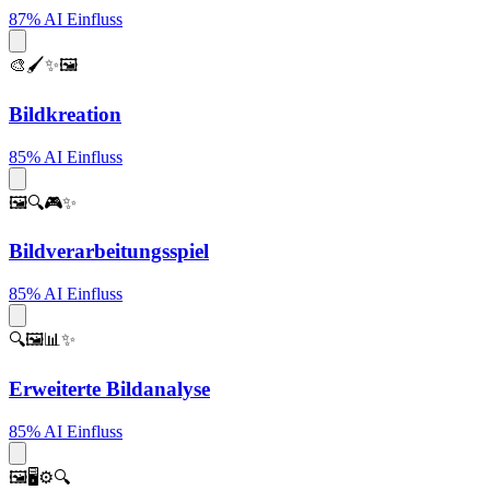
87% AI Einfluss
🎨🖌️✨🖼️
Bildkreation
85% AI Einfluss
🖼️🔍🎮✨
Bildverarbeitungsspiel
85% AI Einfluss
🔍🖼️📊✨
Erweiterte Bildanalyse
85% AI Einfluss
🖼️🖥️⚙️🔍