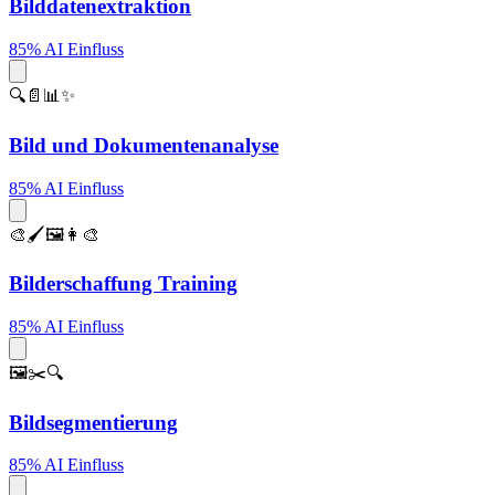
Bilddatenextraktion
85% AI Einfluss
🔍📄📊✨
Bild und Dokumentenanalyse
85% AI Einfluss
🎨🖌️🖼️👩‍🎨
Bilderschaffung Training
85% AI Einfluss
🖼️✂️🔍
Bildsegmentierung
85% AI Einfluss