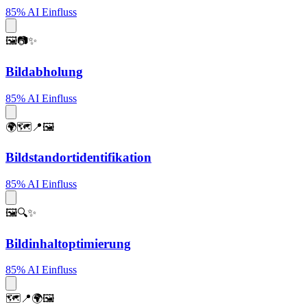
85% AI Einfluss
🖼️📷✨
Bildabholung
85% AI Einfluss
🌍🗺️📍🖼️
Bildstandortidentifikation
85% AI Einfluss
🖼️🔍✨
Bildinhaltoptimierung
85% AI Einfluss
🗺️📍🌍🖼️