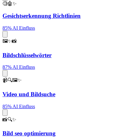
🧐🤖✨
Gesichtserkennung Richtlinien
85% AI Einfluss
🖼️✨📸
Bildschlüsselwörter
87% AI Einfluss
📹🔍🖼️✨
Video und Bildsuche
85% AI Einfluss
📸🔍✨
Bild seo optimierung