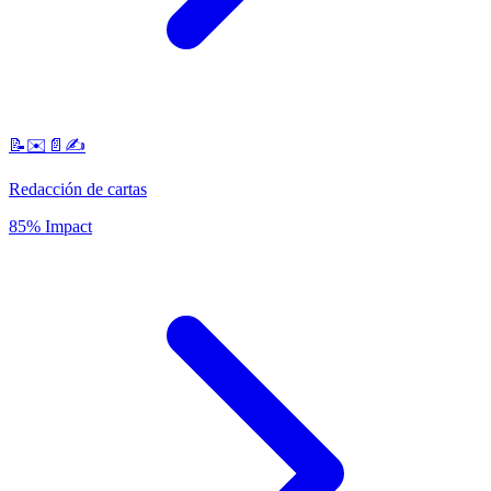
📝✉️📄✍️
Redacción de cartas
85% Impact