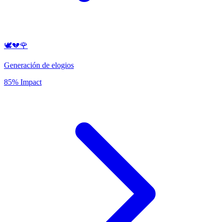
🕊️💔🌹
Generación de elogios
85% Impact