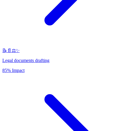
📝📄⚖️✨
Legal documents drafting
85% Impact