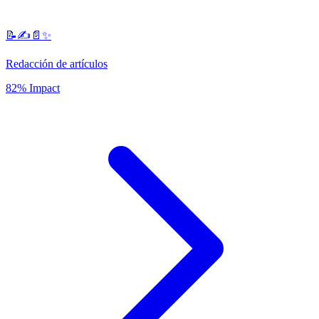
📝✍️📄✨
Redacción de artículos
82% Impact