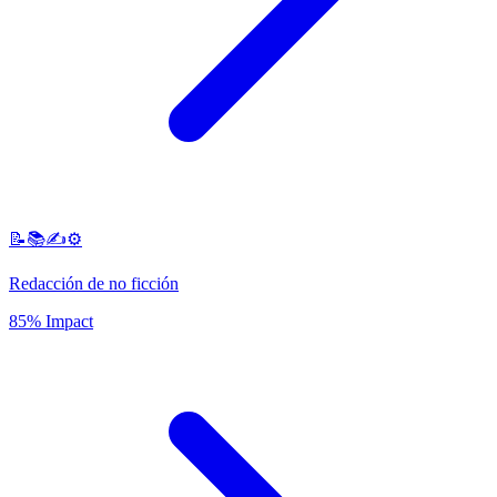
📝📚✍️⚙️
Redacción de no ficción
85% Impact