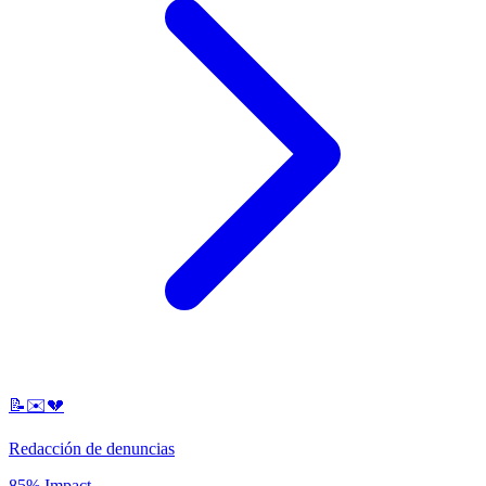
📝✉️💔
Redacción de denuncias
85% Impact