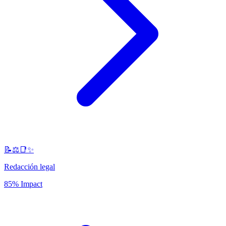
📝⚖️📑✨
Redacción legal
85% Impact