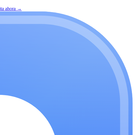
ita ahora
→