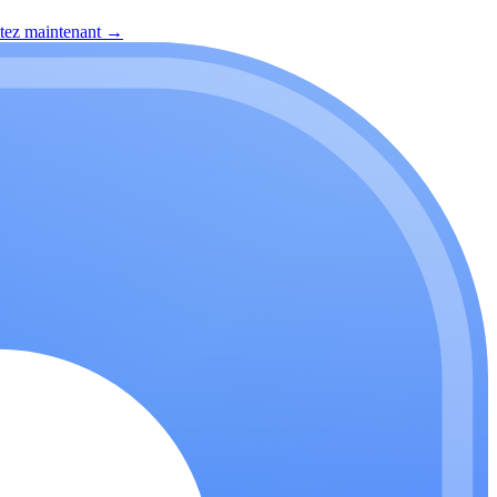
itez maintenant
→