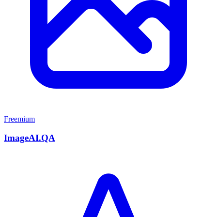
Freemium
ImageAI.QA