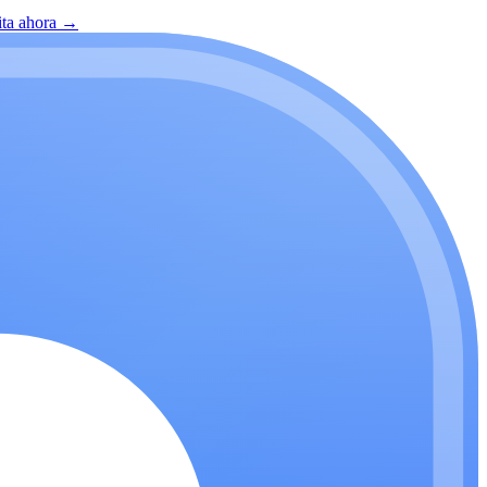
ita ahora
→