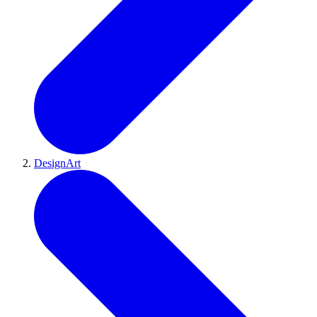
DesignArt