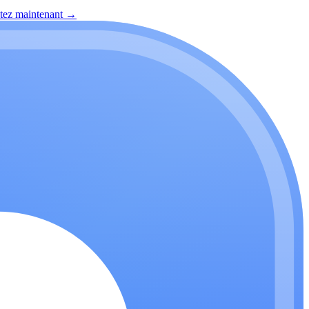
itez maintenant
→