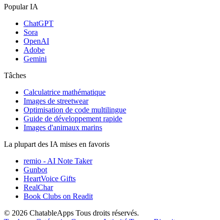
Popular IA
ChatGPT
Sora
OpenAI
Adobe
Gemini
Tâches
Calculatrice mathématique
Images de streetwear
Optimisation de code multilingue
Guide de développement rapide
Images d'animaux marins
La plupart des IA mises en favoris
remio - AI Note Taker
Gunbot
HeartVoice Gifts
RealChar
Book Clubs on Readit
© 2026 ChatableApps
Tous droits réservés.