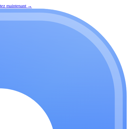
itez maintenant
→