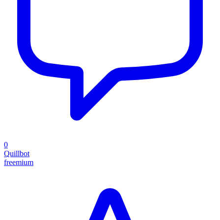
0
Quillbot
freemium