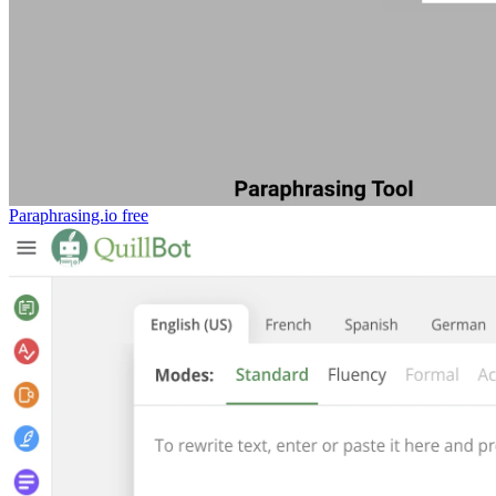
Paraphrasing.io
free