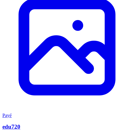
Payé
edu720