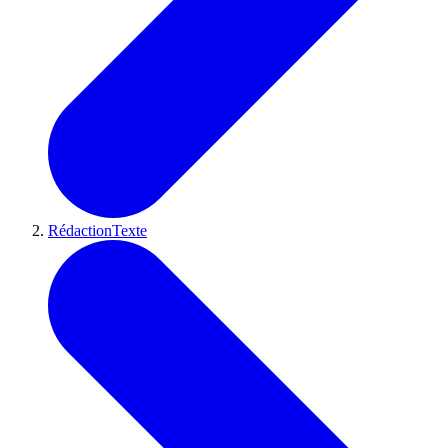
RédactionTexte