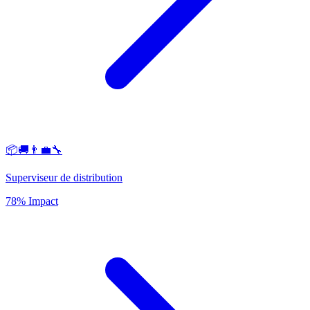
📦🚚👨‍💼🔧
Superviseur de distribution
78% Impact