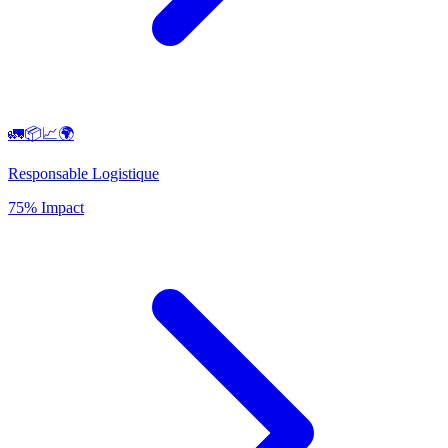
🚛📦📈🌍
Responsable Logistique
75% Impact