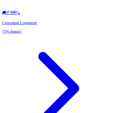
🚚📦🗺️🔍
Consultant Logistique
75% Impact