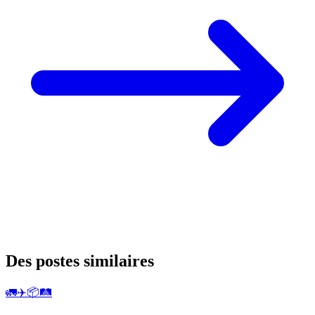
Des postes similaires
🚛✈️📦🛤️