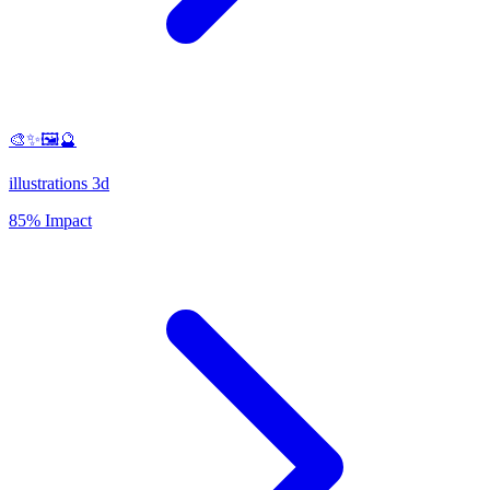
🎨✨🖼️🔮
illustrations 3d
85% Impact