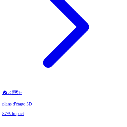
🏠📐🗺️✨
plans d'étage 3D
87% Impact