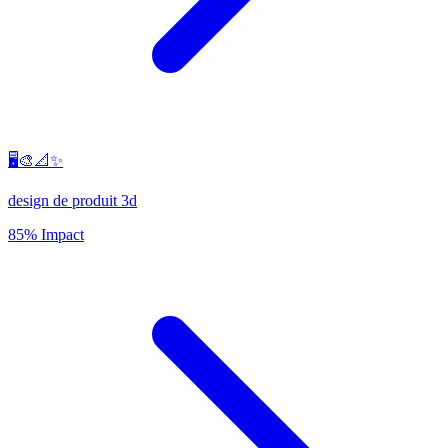
🖥️🎨📐✨
design de produit 3d
85% Impact