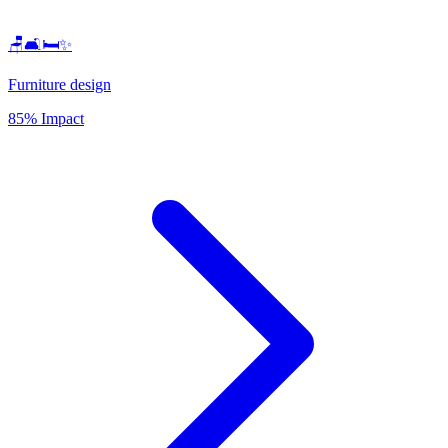
🪑🛋️🛏️✨
Furniture design
85% Impact