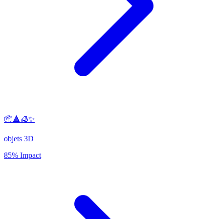
📦🔺🧊✨
objets 3D
85% Impact