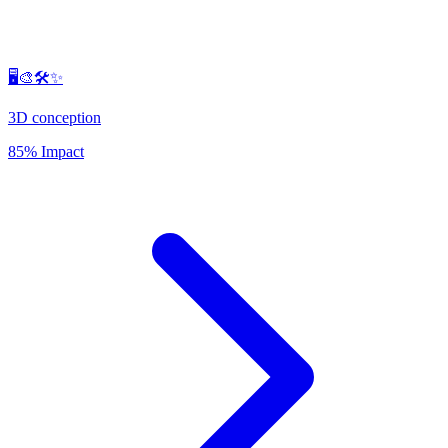
🖥️🎨🛠️✨
3D conception
85% Impact