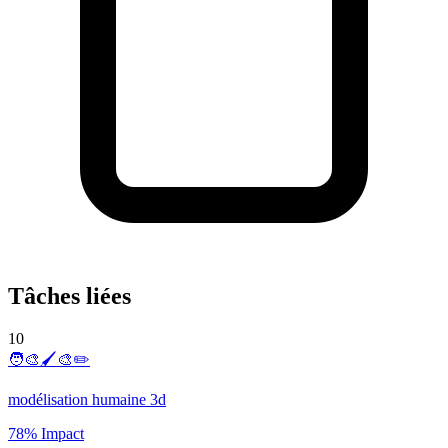
Tâches liées
10
🧑‍🎨🖌️🎨✏️
modélisation humaine 3d
78% Impact