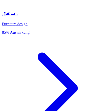
🪑🛋️🛏️✨
Furniture design
85% Auswirkung