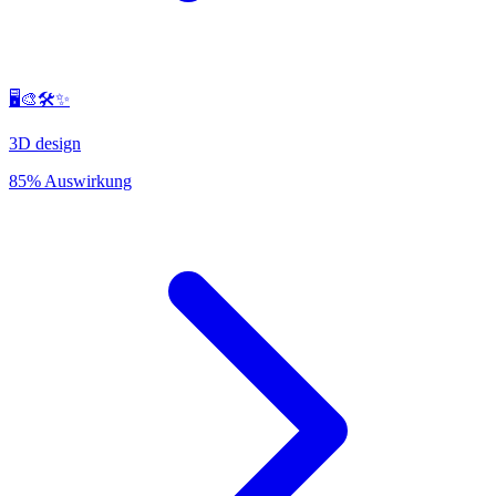
🖥️🎨🛠️✨
3D design
85% Auswirkung