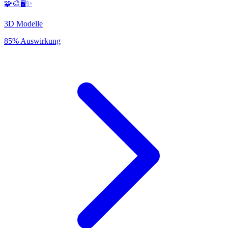
🧩🎨🖥️✨
3D Modelle
85% Auswirkung