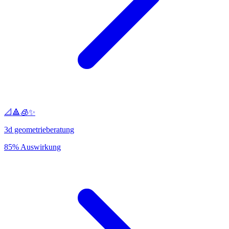
📐🔺🧊✨
3d geometrieberatung
85% Auswirkung