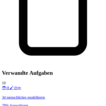
Verwandte Aufgaben
10
🧑‍🎨🖌️🎨✏️
3d menschliches modellieren
78% Auswirkung