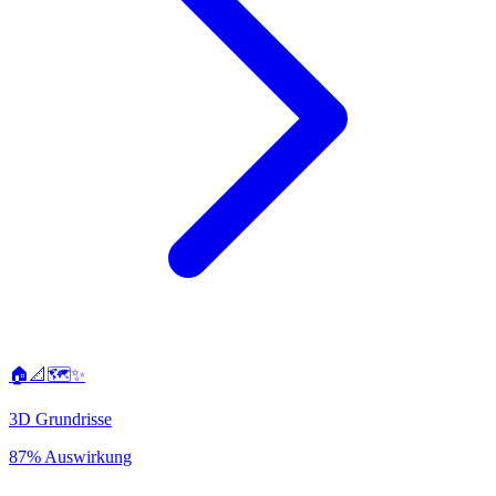
🏠📐🗺️✨
3D Grundrisse
87% Auswirkung