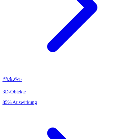
📦🔺🧊✨
3D-Objekte
85% Auswirkung