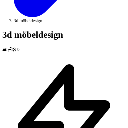
3d möbeldesign
3d möbeldesign
🛋️🪑🛠️✨