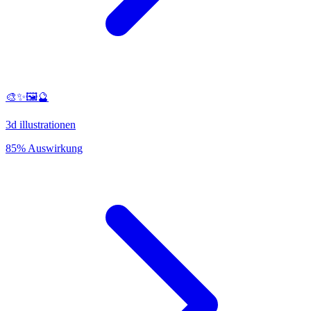
🎨✨🖼️🔮
3d illustrationen
85% Auswirkung