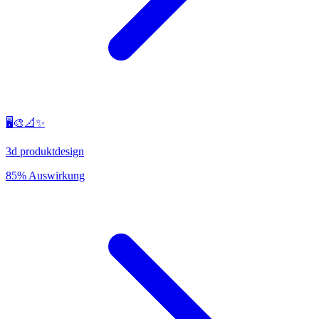
🖥️🎨📐✨
3d produktdesign
85% Auswirkung