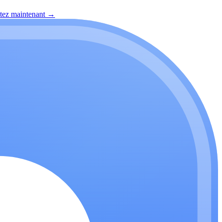
itez maintenant
→