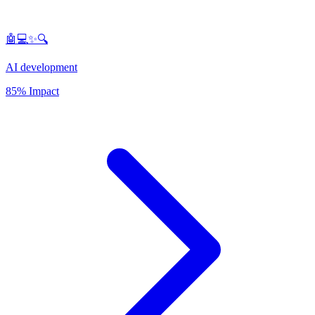
🤖💻✨🔍
AI development
85% Impact