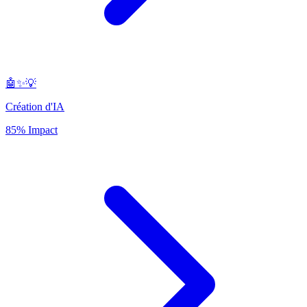
🤖✨💡
Création d'IA
85% Impact