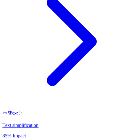
✏️📚✂️✨
Text simplification
85% Impact