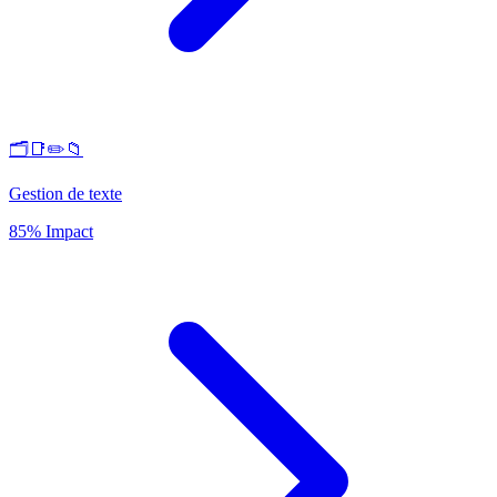
🗂️📑✏️📁
Gestion de texte
85% Impact