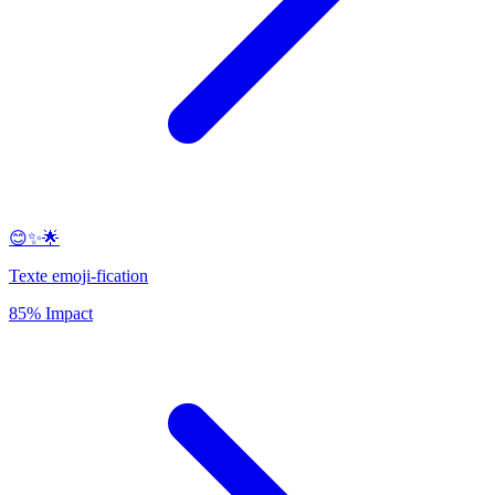
😊✨🌟
Texte emoji-fication
85% Impact