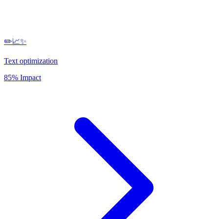
✏️📈✨
Text optimization
85% Impact