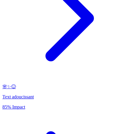
🌸✨😊
Text adoucissant
85% Impact