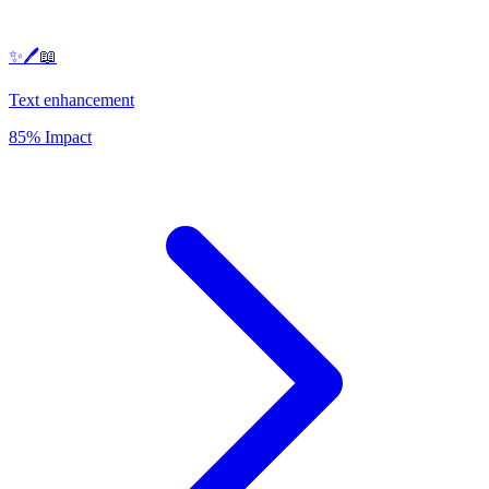
✨🖊️📖
Text enhancement
85% Impact