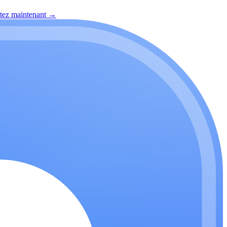
itez maintenant
→