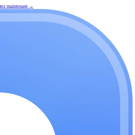
itez maintenant
→