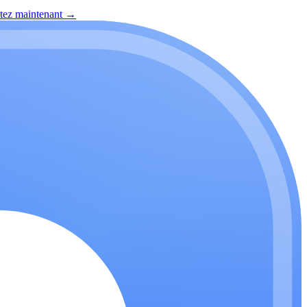
itez maintenant
→