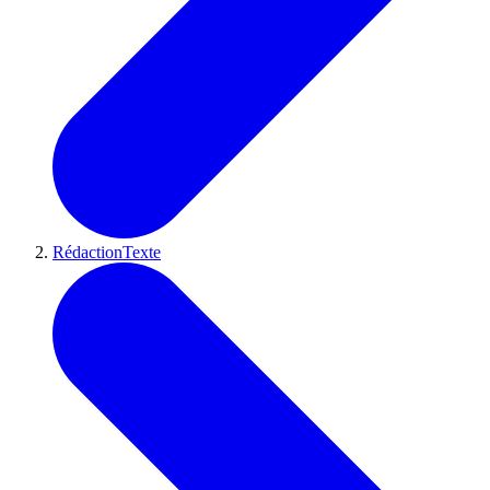
RédactionTexte