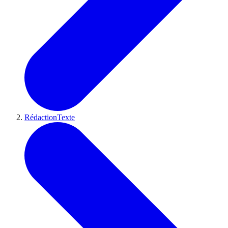
RédactionTexte