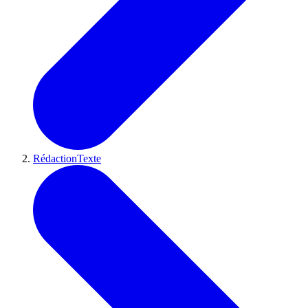
RédactionTexte