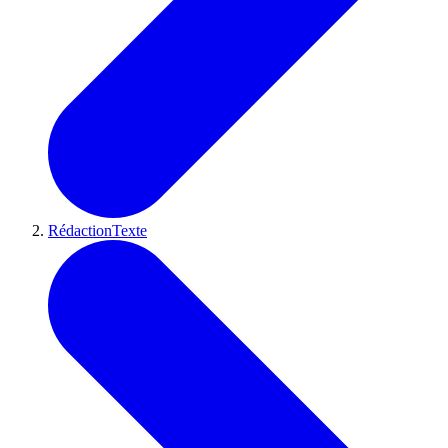
RédactionTexte