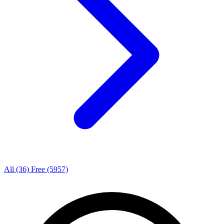
All
(36)
Free
(5957)