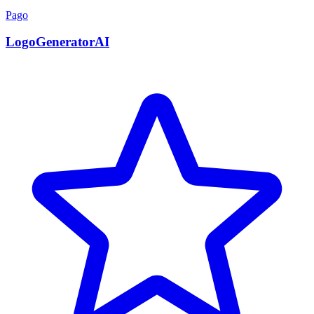
Pago
LogoGeneratorAI