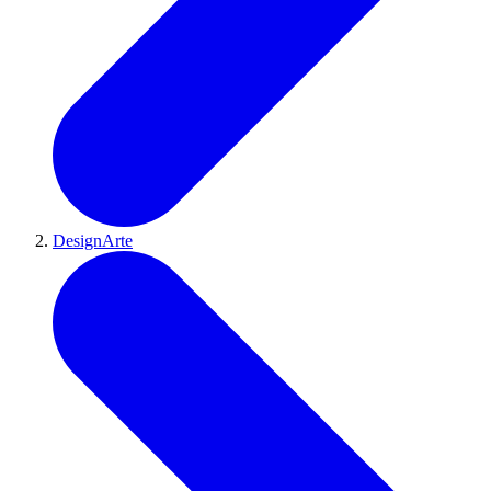
DesignArte