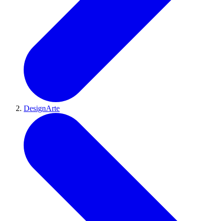
DesignArte