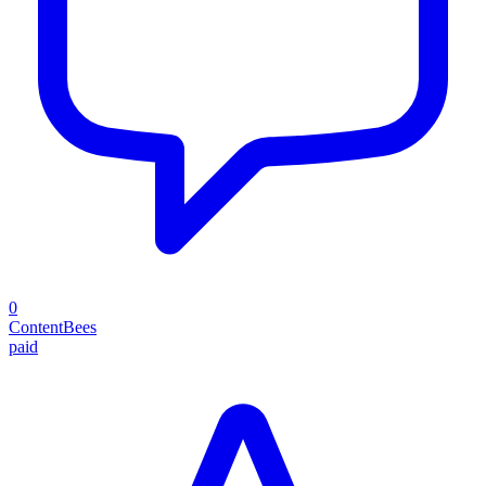
0
ContentBees
paid