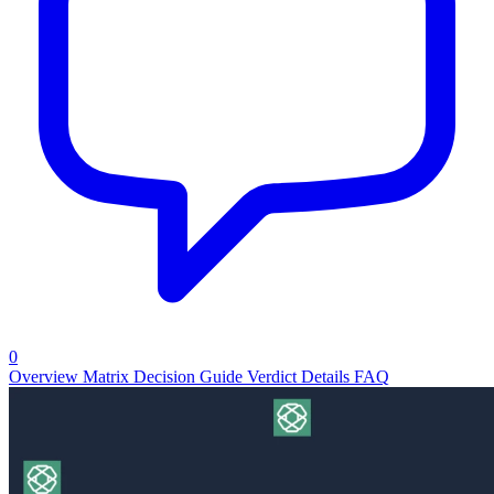
0
Overview
Matrix
Decision Guide
Verdict
Details
FAQ