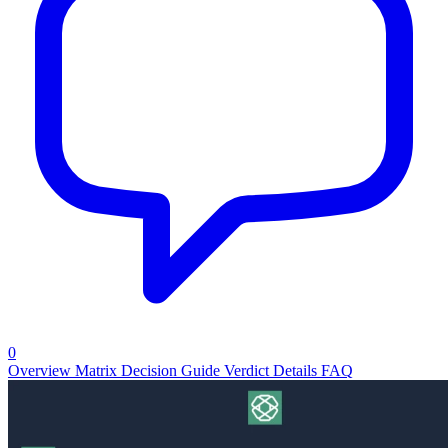
0
Overview
Matrix
Decision Guide
Verdict
Details
FAQ