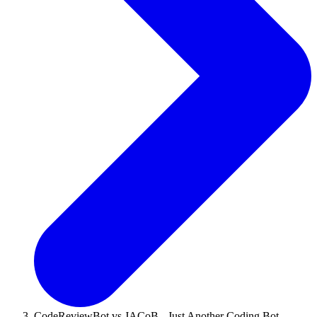
CodeReviewBot vs JACoB - Just Another Coding Bot