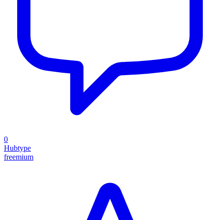
0
Hubtype
freemium